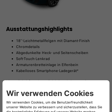
Ausstattungshighlights
18''-Leichtmetallfelgen mit Diamant-Finish
Chromdetails
Abgedunkelte Heck- und Seitenscheiben
Soft-Touch-Lenkrad
Armaturenbretteinlage in Elfenbein
Kabelloses Smartphone-Ladegerät*
* Kompatibel mit Smartphones die kabelloses Laden unterstützen.
KONFIGURIEREN