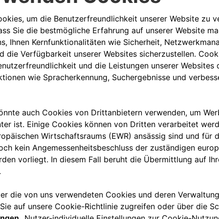
nktional zu gestalten: Der Qubo L in der POP-Version verbindet
, geräumiges und souveränes Fahrerlebnis.
s