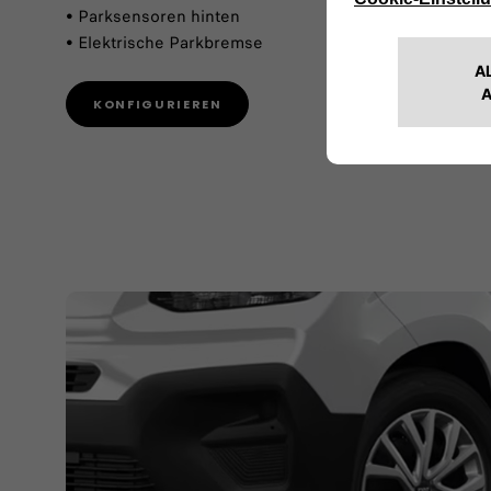
• Parksensoren hinten
• Elektrische Parkbremse
KONFIGURIEREN