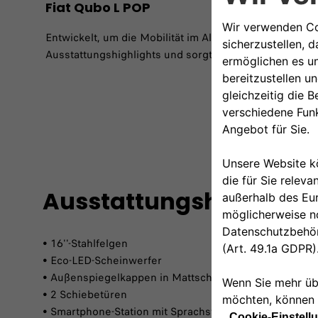
Fiat Qubo L POP
Entwickelt, um die Mobilität im Alltag einfach und fu
Ausstattungshighlights und sorgt für ein praktisches
Ausstattungshighlight
• 16''-Stahlfelgen
• Eco-LED-Scheinwerfer
• Außenspiegelkappen in Mattschwarz
• 2 Schiebetüren
• Smartphone-Station mit Sprachsteuerung