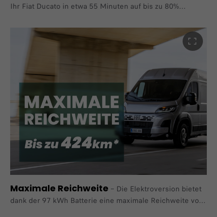
Ihr Fiat Ducato in etwa 55 Minuten auf bis zu 80%
aufladen.
An einer DC 150-kW-Schnellladestation. Die Ladeleistung/Ladedauer wird
von mehreren Faktoren beeinflusst und kann unter anderem je nach Art und
Leistung der
Ladestation, der Außentemperatur, der Batterietemperatur, dem Batterielade-
und alterungszustand, der Fahrzeugausstattung sowie Einstellungen am
Fahrzeug variieren.
Maximale Reichweite
–
Die Elektroversion bietet
dank der 97 kWh Batterie eine maximale Reichweite von
bis zu 424 km*, drei