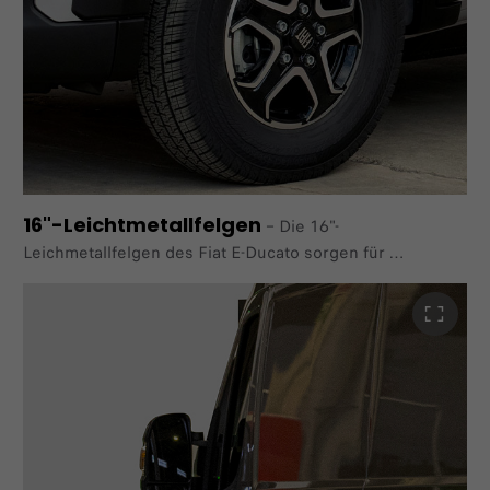
16"-Leichtmetallfelgen
–
Die 16"-
Leichmetallfelgen des Fiat E-Ducato sorgen für
eine markante Optik.
Verfügbar im Paket "Style 2 Maxi / AT".