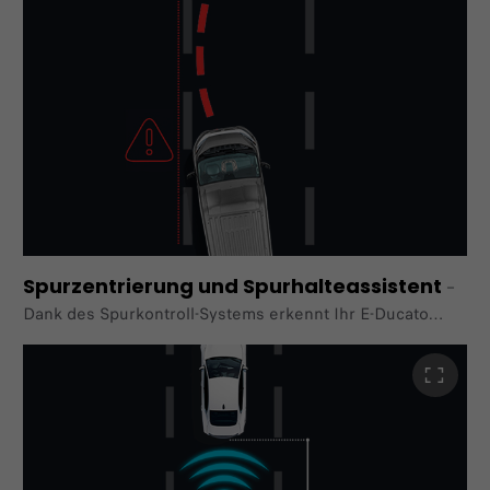
Spurzentrierung und Spurhalteassistent
–
Dank des Spurkontroll-Systems erkennt Ihr E-Ducato
Fahrbahnmarkierungen und Straßenränder und korrigiert
bei Bedarf die Lenkung, sodass er die Spurmitte hält und
Spurabweichungen vermeidet. Eine spürbare Warnung
durch Lenkrad-Vibration kombiniert mit akustischen und
optischen Signalen auf dem Armaturenbrettdisplay weist
den Fahrer darauf hin, die Spur zu halten.