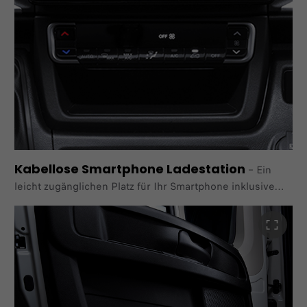
Im Paket "City Plus" verfügbar.
Kabellose Smartphone Ladestation
–
Ein
leicht zugänglichen Platz für Ihr Smartphone inklusive
Ladefunktion*: Bei automatischer Klimaregelung befindet
sich die Ablage in der Konsole unter dem
Klimabedienfeld,
bei manueller Steuerung ist sie elegant in den zentralen
Getränkehalter integriert.
* Kompatibel mit Smartphones, die kabelloses Laden