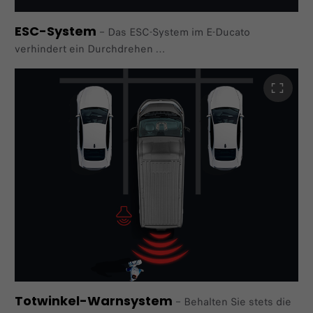
ESC-System
–
Das ESC-System im E-Ducato
verhindert ein Durchdrehen
der Räder und sorgt für eine optimale Traktion bei
unterschiedlichen Wetterbedingungen. Es steuert die
Bremskraft der einzelnen Räder und trägt zur Stabilität
des Fahrzeugs bei.
Totwinkel-Warnsystem
–
Behalten Sie stets die