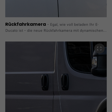
Rückfahrkamera
–
Egal, wie voll beladen Ihr E-
Ducato ist – die neue Rückfahrkamera mit dynamischen
Hilfslinien sorgt für ein einfaches und
sicheres Manövrieren.
Im Paket "Comfort", "Premium Kabine Kastenwagen" und "L2 Autonomes
fahren" verfügbar.