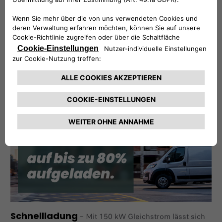
Vollelektrische Kraft voraus!
–
100 %
elektrisch, 100% einsatzbereit: Ihr idealer Arbeitspartner
ist auch mit einem leistungsstarken Elektromotor
erhältlich.
Entdecken Sie den E-Ducato und erleben Sie ein völlig
neues Fahrerlebnis.
Schnellladung
–
Mit 150 kW Gleichstrom lässt sich