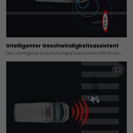
Intelligenter Geschwindigkeitsassistent
–
Der intelligente Geschwindigkeitsassistent hilft Ihnen
dabei,
Ihre Geschwindigkeit im Auge zu behalten und
Geschwindigkeitsübertretungen zu vermeiden. Der
Assistent
erkennt Verkehrszeichen mit
Geschwindigkeitsbegrenzungen
auf der Straße und stellt den Geschwindigkeitsbegrenzer
des
Fahrzeugs entsprechend ein.