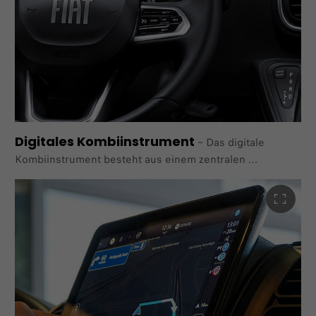
Digitales Kombiinstrument
–
Das digitale
Kombiinstrument besteht aus einem zentralen
7"TFT-Farbdisplay, dass eine Vielzahl an
Fahrzeugeinstellungen
und –informationen anzeigen kann und sich
hervorragend an
Ihre Bedürfnisse anpassen lässt. Eingerahmt ist das
Display
in der Mitte von einem digitalen Drehzahlmesser und
einer
digitalen Tankanzeige.