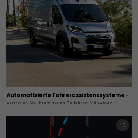
fahren"
verfügbar.
Automatisierte Fahrerassistenzsysteme
–
Vertrauen Sie Ihrem neuen Beifahrer: Mit seinen
zahlreichen Fahrerassistenzsystemen wird der E-Ducato
zu Ihrem Co-Piloten
und ermöglicht optional teilautomatisiertes Fahren (Stufe
2).