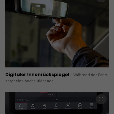
Durch die Form der Sitzkissen und die Verwendung von
Schaumstoff in unterschiedlichen Härten können Sie
Ihren
Sitzkomfort optimieren.
Digitaler Innenrückspiegel
–
Während der Fahrt
sorgt eine hochauflösende
Weitwinkelkamera, die in der Halterung der dritten
Bremsleuchte integriert ist, für eine klare und
uneingeschränkte Sicht auf den rückwärtigen Verkehr
– selbst auf mittlere und lange Distanzen.