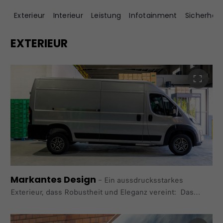
Exterieur
Interieur
Leistung
Infotainment
Sicherheit
EXTERIEUR
Markantes Design
–
Ein aussdrucksstarkes
Exterieur, dass Robustheit und Eleganz vereint: Das
Design des E-Ducato unterstreicht deutlich seine
dynamische und selbstbewusste Persönlichkeit.