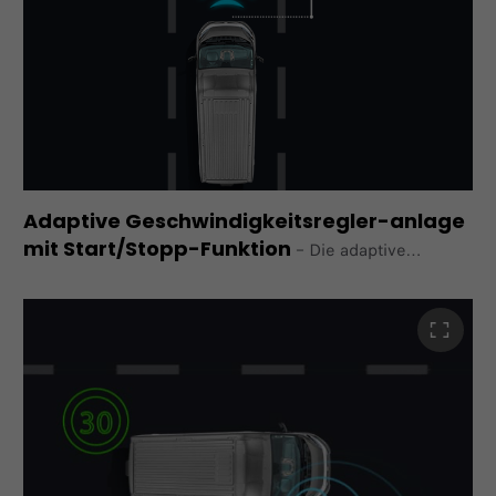
Teilweise optional erhältlich.
Adaptive Geschwindigkeitsregler-anlage
mit Start/Stopp-Funktion
–
Die adaptive
Geschwindigkeitsregleranlage verfügt über eine
Start/Stopp-Funktion, die das Fahrzeug zum Stillstand
bringt,
wenn ein vorausfahrendes Fahrzeug plötzlich anhält, und
die Zündung einschaltet, wenn der Verkehr von Neuem
zu rollen beginnt.
Als Einzeloption oder im Paket "L2 Autonomes fahren"
verfügbar.