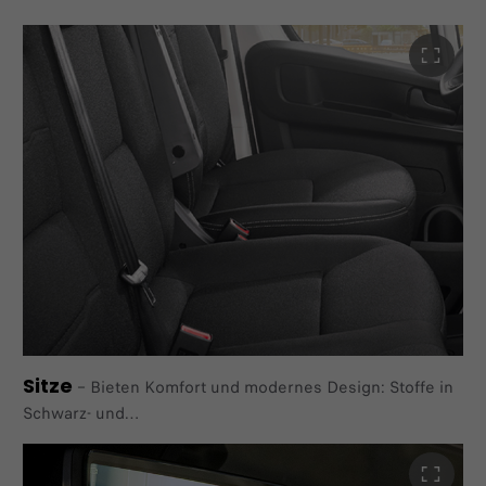
Fahrerkabine unterstützt Sie Ihr Fiat Ducato
ideal während Ihres Arbeitsalltags.
Sitze
–
Bieten Komfort und modernes Design: Stoffe in
Schwarz- und
Grautönen werten die Optik der Innenkabine zusätzlich
auf.