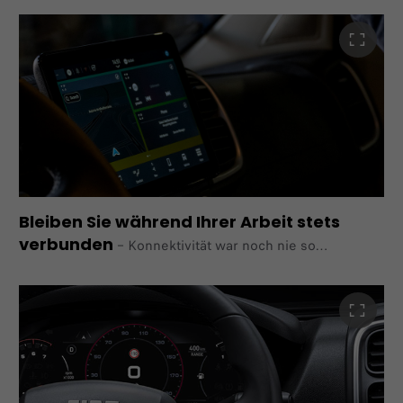
Ducato eine
ausgewogene Kombination aus Leistung und Effizienz für
einen optimalen Fahrkomfort. Der ECO-Modus hilft
Ihnen, die
Reichweite zu maximieren, während der Power-Modus
für mehr Dynamik und eine schnellere Reaktionsfähigkeit
sorgt.
Bleiben Sie während Ihrer Arbeit stets
verbunden
–
Konnektivität war noch nie so
bedeutend für Nutzfahrzeuge wie heute. Sowohl der
Ducato als auch der vollelektrische E-Ducato
bieten ein modernes Infotainment-System und
Konnektivitätstechnologien.