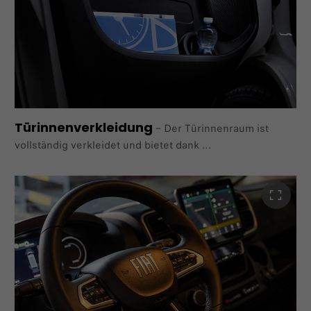
unterstützen
Im Paket "Comfort", "Premium Kabine Kastenwagen" und
"L2 Autonomes fahren" verfügbar.
Türinnenverkleidung
–
Der Türinnenraum ist
vollständig verkleidet und bietet dank
vier unterschiedlich großen Ablagefächern reichlich
Stauraum,
damit Sie Ihre Dokumente immer griffbereit haben.