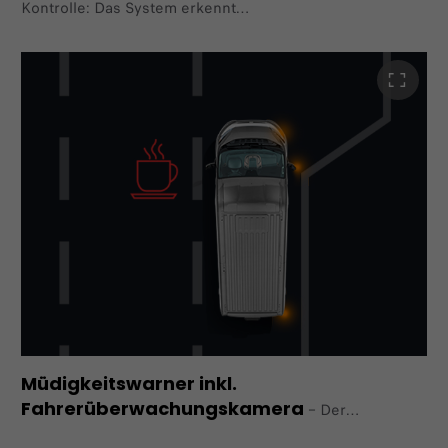
Kontrolle: Das System erkennt
Hindernisse und warnt den Fahrer visuell und akustisch
in Echtzeit. Je näher das Hindernis rückt, desto
intensiver
wird das Warnsignal, bis die Gefahr vorbei ist und der
Alarm wieder abnimmt.
Im Paket "City Plus" verfügbar.
Müdigkeitswarner inkl.
Fahrerüberwachungskamera​
–
Der
Müdigkeitswarner überwacht das Fahrverhalten des