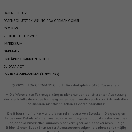
Wartung E-Fahrzeuge
Fiat Flexcare
Finanzierung
Qubo L
Fiat Welt
Glas Service
Assistance
Preislisten
DATENSCHUTZ
Fiat News
Service-Checks
FAQ
Konfigurator
Benzin
DATENSCHUTZERKLÄRUNG FCA GERMANY GMBH​
Fiat Erbe
Fiat Professional FlexCare
Altfahrzeug-Rücknamestelle
Umbaupartner
COOKIES
Merchandising
Fiat Professional Assistance
Service-Checks
Grizzly
Gebrauchtwagensuche
RECHTLICHE HINWEISE
Sonderserie RED
Glas Service
Grizzly Fastback
Service & Konnektivität
IMPRESSUM
Fiat Autonomy
Sonderkulanz für 1.5 BlueHDi-Dieselmotoren
Grande Panda Benziner​
GERMANY
Casa Fiat
Serviceinformationen 1.5 BlueHDi-Diesel Motoren
600 Benziner​
Exklusive Services
Ehemalige Modelle
ERKLÄRUNG BARRIEREFREIHEIT
600 Street
Connected Services
SERVICE & KONNEKTIVITÄT
Fiat Club
EU DATA ACT
600 Sport
Rettungsdatenblätter
Newsletter
VERTRAG WIDERRUFEN (TOPOLINO)
Qubo L
Exklusive Services
Teile & Zubehör
VideoCheck
© 2025 – FCA GERMANY GmbH - Bahnhofsplatz 65423 Russelsheim
Fiat Professional
Connected Services
Zubehör
** Die Werte eines Fahrzeugs hängen nicht nur von der effizienten Ausnutzung
Ehemalige Modelle
Rettungsdatenblätter
des Kraftstoffs durch das Fahrzeug ab, sondern werden auch vom Fahrverhalten
Ersatzteile
und anderen nichttechnischen Faktoren beeinflusst.​
Newsletter
Räder & Reifen
TEILE & ZUBEHÖR
Die Bilder sind indikativ und dienen rein illustrativen Zwecken. Die gezeigten
Zubehör und Umbauten für Fiat Professional Nutzfahrzeuge
Farben und Details könnten aus technischen und/oder produktionstechnischen
Ersatzteile
und/oder kommerziellen Gründen nicht verfügbar sein oder variieren. Einige
Bilder können Zubehör und/oder Ausstattungen zeigen, die nicht serienmäßig
Zubehör