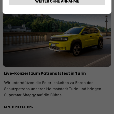
MEHR ERFAHREN
Live-Konzert zum Patronatsfest in Turin
Wir unterstützen die Feierlichkeiten zu Ehren des
Schutzpatrons unserer Heimatstadt Turin und bringen
Superstar Shaggy auf die Bühne.
MEHR ERFAHREN