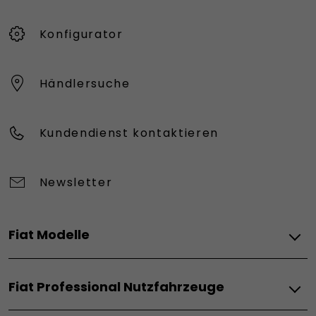
Konfigurator
Händlersuche
Kundendienst kontaktieren
Newsletter
Fiat Modelle
Elektro
Fiat Professional Nutzfahrzeuge
Grizzly
Grizzly Fastback