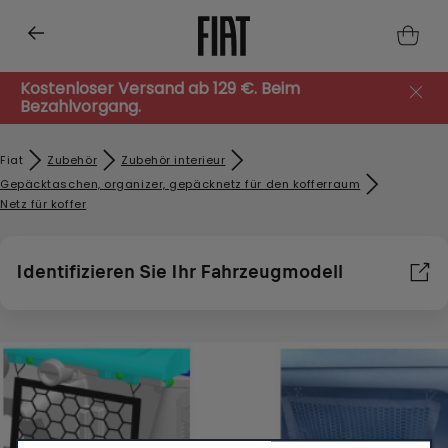
Kostenloser Versand ab 129 €. Beim
Bezahlvorgang.
Fiat
Zubehör​
Zubehör interieur
Gepäcktaschen, organizer, gepäcknetz für den kofferraum
Netz für koffer
Identifizieren Sie Ihr Fahrzeugmodell
Wir verwenden Cookies, um Ihnen das bestmögliche Erlebnis
auf unserer Website zu bieten. Cookies ermöglichen es uns,
Ihnen Kernfunktionalitäten wie Sicherheit,
Netzwerkmanagement bereitzustellen und die Verfügbarkeit
unserer Websites sicherzustellen. Cookies verbessern
gleichzeitig die Benutzerfreundlichkeit und die Leistungen
unserer Websites durch verschiedene Funktionen wie
Spracherkennung, Suchergebnisse und verbessern damit