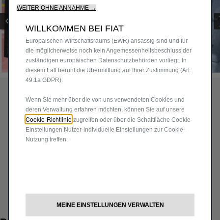
unser Angebot für Sie. Unsere Website könnte auch Cookies
WEITER OHNE ANNAHME →
von Drittanbietern verwenden, um Werbung zu senden, die für
Sie relevanter ist. Einige Cookies können von Dritten
WILLKOMMEN BEI FIAT
verarbeitet werden, die in Ländern außerhalb des
Europäischen Wirtschaftsraums (EWR) ansässig sind und für
die möglicherweise noch kein Angemessenheitsbeschluss der
zuständigen europäischen Datenschutzbehörden vorliegt. In
Code
50291203
diesem Fall beruht die Übermittlung auf Ihrer Zustimmung (Art.
NETZ FÜR KOFFER
49.1a GDPR).
Wenn Sie mehr über die von uns verwendeten Cookies und
57,00 €
deren Verwaltung erfahren möchten, können Sie auf unsere
P
Cookie-Richtlinie
zugreifen oder über die Schaltfläche Cookie-
r
Einstellungen Nutzer-individuelle Einstellungen zur Cookie-
-
+
Nutzung treffen.
i
Q
c
IN DEN WARENKORB
u
e
a
i
Lieferungsdatum:
19/08
n
s
Jetzt kaufen, später zahlen
t
5
MEINE EINSTELLUNGEN VERWALTEN
i
7