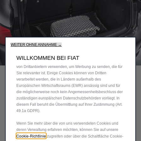
Wir verwenden Cookies, um Ihnen das bestmögliche Erlebnis
auf unserer Website zu bieten. Cookies ermöglichen es uns,
Ihnen Kernfunktionalitäten wie Sicherheit,
Netzwerkmanagement bereitzustellen und die Verfügbarkeit
unserer Websites sicherzustellen. Cookies verbessern
gleichzeitig die Benutzerfreundlichkeit und die Leistungen
WEITER OHNE ANNAHME →
unserer Websites durch verschiedene Funktionen wie
Spracherkennung, Suchergebnisse und verbessern damit
WILLKOMMEN BEI FIAT
Code
71807698
unser Angebot für Sie. Unsere Website könnte auch Cookies
RÜCKHALTENETZ
von Drittanbietern verwenden, um Werbung zu senden, die für
Sie relevanter ist. Einige Cookies können von Dritten
verarbeitet werden, die in Ländern außerhalb des
60,94 €
Europäischen Wirtschaftsraums (EWR) ansässig sind und für
P
die möglicherweise noch kein Angemessenheitsbeschluss der
r
zuständigen europäischen Datenschutzbehörden vorliegt. In
-
+
diesem Fall beruht die Übermittlung auf Ihrer Zustimmung (Art.
i
49.1a GDPR).
Q
c
IN DEN WARENKORB
u
e
Wenn Sie mehr über die von uns verwendeten Cookies und
a
i
deren Verwaltung erfahren möchten, können Sie auf unsere
Lieferungsdatum:
17/08
n
Cookie-Richtlinie
s
zugreifen oder über die Schaltfläche Cookie-