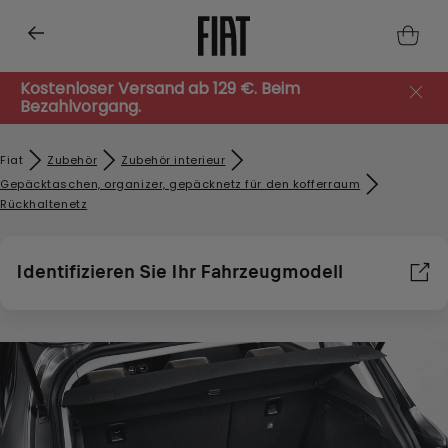
Kostenloser Versand ab 129 €. Beim
Bezahlvorgang.
Fiat
Zubehör​
Zubehör interieur
Gepäcktaschen, organizer, gepäcknetz für den kofferraum
Rückhaltenetz
Identifizieren Sie Ihr Fahrzeugmodell