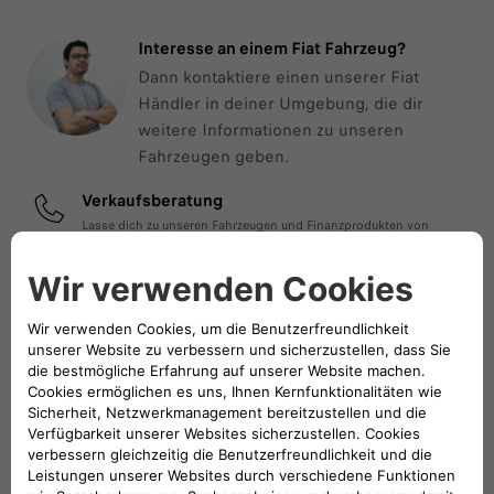
Interesse an einem Fiat Fahrzeug?
Dann kontaktiere einen unserer Fiat
Händler in deiner Umgebung, die dir
weitere Informationen zu unseren
Fahrzeugen geben.
Verkaufsberatung
Lasse dich zu unseren Fahrzeugen und Finanzprodukten von
unseren Experten beraten. Auf Wunsch begleiten wir dich online
bis zum Vertragsabschluss.
EXPERTEN KONTAKTIEREN
Fiat Händler suchen
Finde den nächstgelegenen Fiat Händler in deiner Umgebung,
kontaktiere deinen Wunschhändler und vereinbare einen Termin.
ZUR HÄNDLERSUCHE