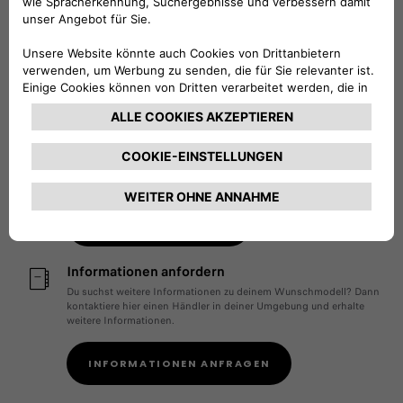
Angebot anfordern
Kontaktiere einen unserer Fiat Händler und lasse dir ein Angebot
für dein neues Wunschfahrzeug erstellen.
ANGEBOT ANFORDERN
Probefahrt buchen
Lerne unsere Fiat Modelle aus nächster Nähe kennen. Buche hier
eine Probefahrt bei einem Fiat Partner in deiner Nähe
PROBEFAHRT BUCHEN
Informationen anfordern
Du suchst weitere Informationen zu deinem Wunschmodell? Dann
kontaktiere hier einen Händler in deiner Umgebung und erhalte
weitere Informationen.
INFORMATIONEN ANFRAGEN