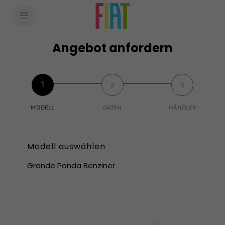
SkiptoContentText
SkiptoNavigationText
Angebot anfordern
1
2
3
MODELL
DATEN
HÄNDLER
Modell auswählen​
Grande Panda Benziner