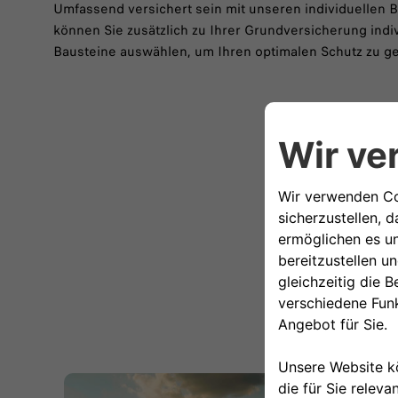
Umfassend versichert sein mit unseren individuellen 
können Sie zusätzlich zu Ihrer Grundversicherung indi
Bausteine auswählen, um Ihren optimalen Schutz zu ge