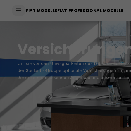
SkiptoContentText
FIAT MODELLE
FIAT PROFESSIONAL MODELLE
SkiptoNavigationText
Versicherunge
Um sie vor den Unwägbarkeiten des Lebens zu schützen,
der Stellantis-Gruppe optionale Versicherungen an, u
Sie unsere umfassenden Angebote und unsere auf Ihr