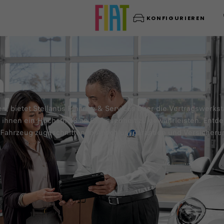
KONFIGURIEREN
n
 bietet Stellantis Finance & Services über die Vertragswerkst
m ihnen ein Höchstmaß an Gelassenheit zu gewährleisten. Entd
 Fahrzeug zugeschnittenen Anschlussgarantien und Versicheru