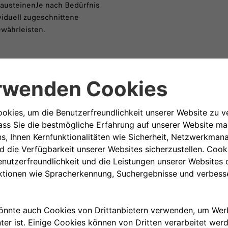
BausteinenJe nach Bedürfnis
viduell zugeschnittene
währleisten.
Restschuld- 
Mietratenve
Absicherung bei Krankheit od
(Plus)
Finanzielle Unterstützu
ArbeitsunfähigkeitDie V
einem Jahr bei unversch
bei Arbeitsunfähigkeit u