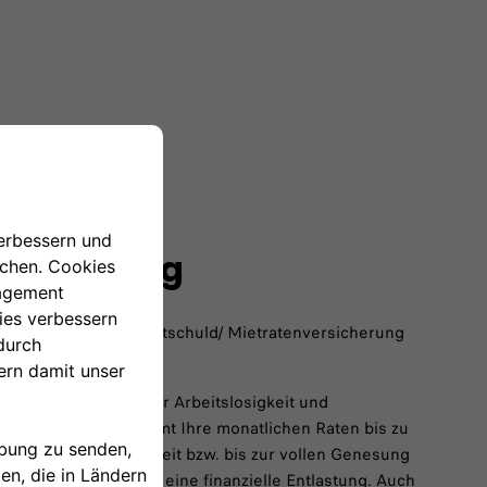
/
rsicherung
er Jobverlust:Die Restschuld/ Mietratenversicherung
ng bei unverschuldeter Arbeitslosigkeit und
ersicherung übernimmt Ihre monatlichen Raten bis zu
uldeter Arbeitslosigkeit bzw. bis zur vollen Genesung
nd bietet Ihnen somit eine finanzielle Entlastung. Auch