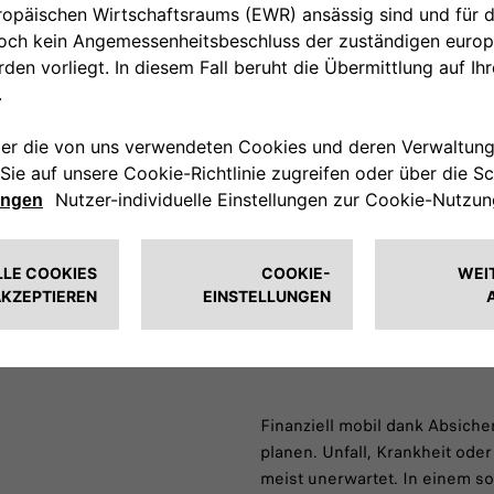
Mehrfachleistungen sin
Absicherung Ihrer Famili
Übernahme der offenen 
Sie Ihren Hinterblieben
im Sterbefall auch eine 
Attraktive Prämie, keine
geschlechtsunabhängig,
nicht zurückgezahlt wer
Die Auflistung ist nicht absch
Versicherungsbedingungen der 
Insurance Limited.
Finanziell mobil dank Absiche
planen. Unfall, Krankheit od
meist unerwartet. In einem so