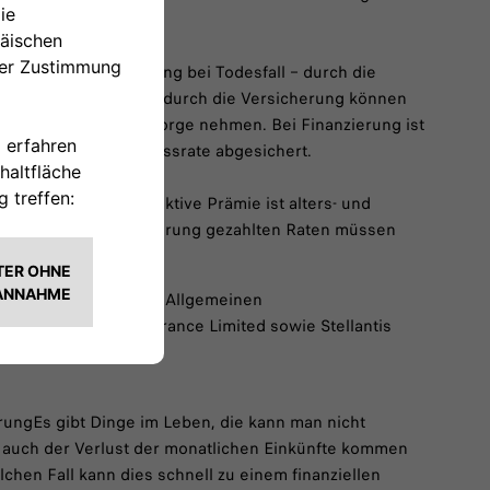
d abgedeckt.
eFinanzielle Entlastung bei Todesfall – durch die
Kredit-/Leasingraten durch die Versicherung können
en zumindest diese Sorge nehmen. Bei Finanzierung ist
ggf. vereinbarte Schlussrate abgesichert.
 RückzahlungDie attraktive Prämie ist alters- und
 die von der Versicherung gezahlten Raten müssen
den.
ließend. Es gelten die Allgemeinen
Stellantis Life Insurance Limited sowie Stellantis
rungEs gibt Dinge im Leben, die kann man nicht
er auch der Verlust der monatlichen Einkünfte kommen
lchen Fall kann dies schnell zu einem finanziellen