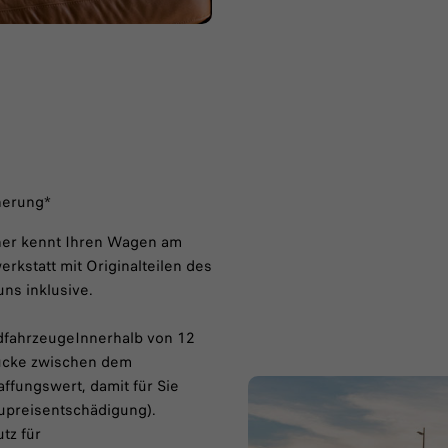
cherung*
rtner kennt Ihren Wagen am
rkstatt mit Originalteilen des
uns inklusive.
idfahrzeugeInnerhalb von 12
Lücke zwischen dem
fungswert, damit für Sie
eupreisentschädigung).
tz für