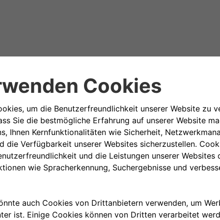
ichen
pf gegen globale
RED
ines (Fiat)
Fahrzeugs
 Fonds aus.
det, um AIDS zu bekämpfen.