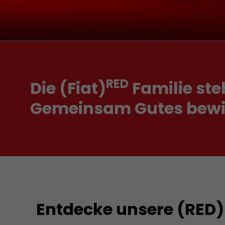
RED
Die (Fiat)
Familie ste
Gemeinsam Gutes bewirk
Entdecke unsere (RED)