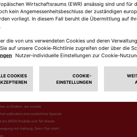
ganzen Welt zusammen, um
eit und Gelder für globale
 (RED) unterstützen
nal und ermöglichen Tests,
nd bedürftigen
RED
ie (Fiat)
Familie ins Leben
s dafür zu sorgen*, dass
lle vermeidbar und
21 bereits über 4 Millionen US- Dollar
it im Kampf gegen globale
ten zu fördern, wo soziale
 hat außerdem eine zusätzliche Spende
t ein (RED) Produkt und Teil dieses
ewegung mit Haltung. Denn Fiat steht
en.