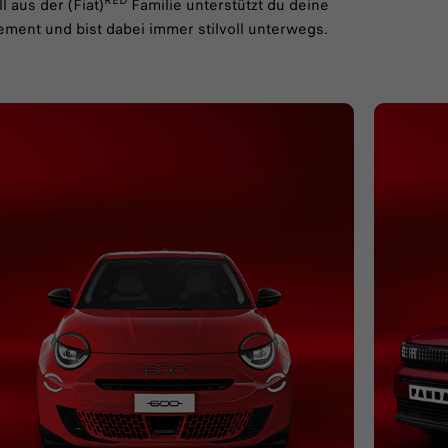
RED
 aus der (Fiat)
Familie unterstützt du deine
ement und bist dabei immer stilvoll unterwegs.