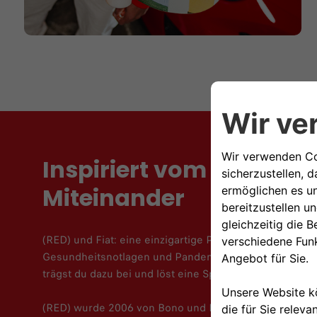
Inspiriert vom menschl
Miteinander
(RED) und Fiat: eine einzigartige Partnerschaft im Kam
Gesundheitsnotlagen und Pandemien. Mit jedem Kauf e
trägst du dazu bei und löst eine Spende an den Global
(RED) wurde 2006 von Bono und Bobby Shriver gegrün