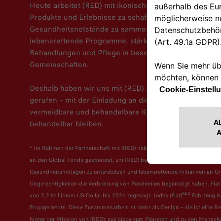
Heute arbeitet (RED) mit ikonischen Marken auf der 
Produkte und Erlebnisse zu schaffen, die Aufmerksamk
Gesundheitsnotstände zu sammeln. Die Einnahmen von
lebensrettende Programme, stärken Gesundheitsperso
Behandlungen und Pflege in besonders betroffenen u
Gemeinschaften.
Deshalb haben wir uns mit (RED) zusammengetan und d
gerufen – mit der Einladung an dich, gemeinsam mit un
vermeidbare und behandelbare Krankheiten auch für a
behandelbar bleiben.
* Im Rahmen der Partnerschaft mit (RED) haben Fiat, RAM und Jeep seit 20
an den Global Fonds gespendet, um (RED) bei ihrer entscheidenden Arbe
Gesundheitsnotlagen zu unterstützen und lebensrettende Initiativen an Or
Ungerechtigkeiten die Verbreitung von Pandemien begünstigt haben. Fiat
RED
von 1,2 Millionen US-Dollar bis 2026 zugesagt. Jedes (Fiat)
Fahrzeug is
Engagements. Diese Zusammenarbeit ist mehr als Design – sie ist eine B
hinter der Mission von (RED): aus Liebe zum Planeten und zu den Mensch