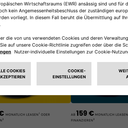
nzierungsangebote
500
Fiat 600
Finanzierung
Leasing
Finanzierung
 €
159 €
1
MONATLICH LEASEN
ODER
AB
MONATLICH LEASEN
3
3
EN
FINANZIEREN