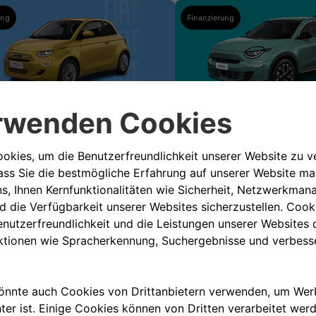
ung
Finanzierung
 €
159 €
2
MONATLICH FINANZIEREN
AB
MONATLICH FINANZ
gem. WLTP: Kraftstoffverb. 5,2-5,3 l/100 km;
GÜLTIG BIS 30.09.2026
n 117-123 g/km; CO
-Klasse: D.
2
30.09.2026
ZUM ANGEBOT
ZUM ANGEB