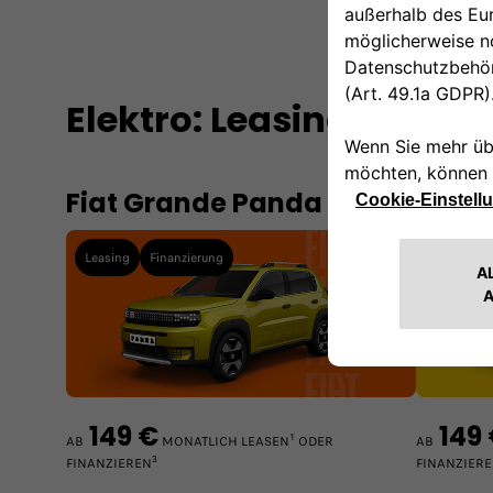
Elektro: Leasing-/Fina
Fiat Grande Panda
Fiat 
Leasing
Finanzierung
Leasing
149 €
149
1
AB
MONATLICH LEASEN
ODER
AB
3
FINANZIEREN
FINANZIER