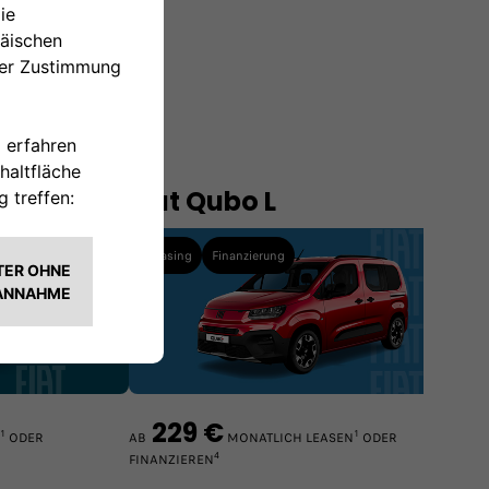
Fiat Qubo L
Leasing
Finanzierung
229 €
1
1
ODER
AB
MONATLICH LEASEN
ODER
4
FINANZIEREN