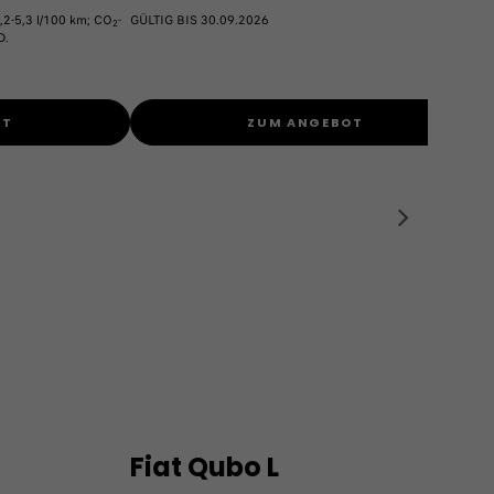
,2-5,3 l/100 km; CO
-
GÜLTIG BIS 30.09.2026
Ko
2
D.
C
GÜ
OT
ZUM ANGEBOT
Fiat Qubo L