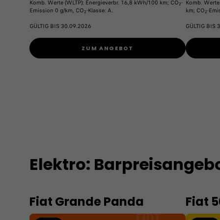
Komb. Werte (WLTP): Energieverbr. 16,8 kWh/100 km; CO
-
Komb. Werte 
2
Emission 0 g/km, CO
-Klasse: A.
km; CO
-Emi
2
2
GÜLTIG BIS 30.09.2026
GÜLTIG BIS 
ZUM ANGEBOT
Elektro: Barpreisangeb
Fiat Grande Panda
Fiat 