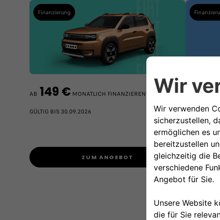
Finanzierung
Finanzier
149 €
149
2
AB
MONATLICH FINANZIEREN
AB
GÜLTIG BIS 30.09.2026
Komb. Werte 
CO
-Emissio
2
GÜLTIG BIS 
ZUM ANGEBOT