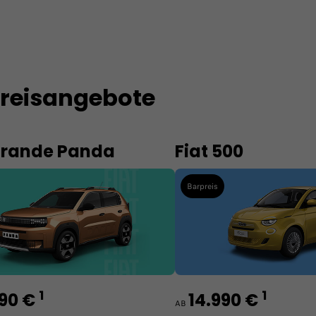
preisangebote
Grande Panda
Fiat 500
Barpreis
1
1
990 €
14.990 €
AB