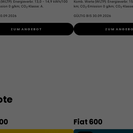
(WLTP): Energieverbr. 13,0 – 14,9 kWh/100
Komb. Werte (WLTP): Energieverbr. 1
ssion 0 g/km; CO
-Klasse: A.
km; CO
-Emission 0 g/km; CO
-Klasse
2
2
2
30.09.2026
GÜLTIG BIS 30.09.2026
ZUM ANGEBOT
ZUM ANGEB
ote
500
Fiat 600