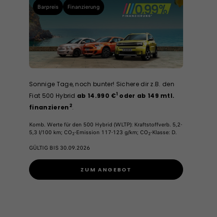
Barpreis
Finanzierung
Sonnige Tage, noch bunter! Sichere dir z.B. den
1
Fiat 500 Hybrid
ab 14.990 €
oder ab 149 mtl.
2
finanzieren
.
Komb. Werte für den 500 Hybrid (WLTP): Kraftstoffverb. 5,2-
5,3 l/100 km; CO
-Emission 117-123 g/km; CO
-Klasse: D.
2
2
GÜLTIG BIS 30.09.2026
ZUM ANGEBOT