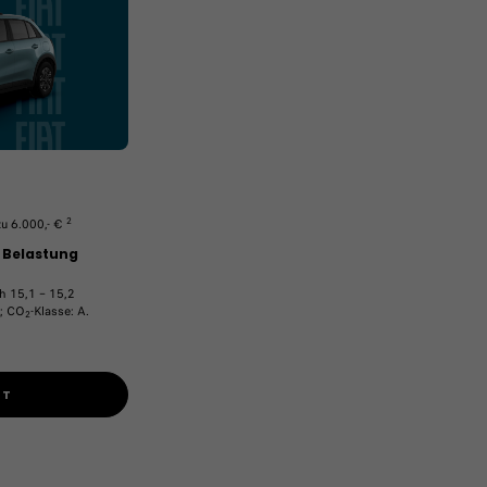
2
zu 6.000,- €
e Belastung
h 15,1 – 15,2
; CO
-Klasse: A.
2
OT