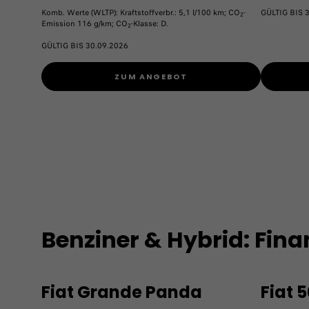
Komb. Werte (WLTP): Kraftstoffverbr.: 5,1 l/100 km; CO
-
GÜLTIG BIS 
2
Emission 116 g/km; CO
-Klasse: D.
2
GÜLTIG BIS 30.09.2026
ZUM ANGEBOT
Benziner & Hybrid: Fin
Fiat Grande Panda
Fiat 