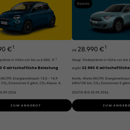
Barpreis
1
1
90 €
28.990 €
AB
2
rprämie in Höhe von bis zu 6.000,- €
Abzgl. Förderprämie in Höhe von bis 
0 € wirtschaftliche Belastung
22.990 € wirtschaftlich
ergibt
(WLTP): Energieverbrauch 13,0 – 14,9
Komb. Werte (WLTP): Energieverbrauc
​ CO
Emissionen 0 g/km; CO
-Klasse: A.
kWh/100 km; CO
Emissionen 0 g/km
2
2
2
30.09.2026
GÜLTIG BIS 30.09.2026
ZUM ANGEBOT
ZUM ANGEB