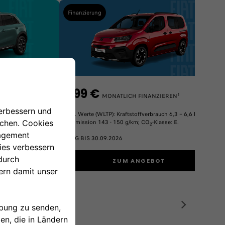
Finanzierung
199 €
2
1
IEREN
AB
MONATLICH FINANZIEREN
Komb. Werte (WLTP): Kraftstoffverbrauch 6,3 – 6,6 l/100 km;
CO
-Emission 143 - 150 g/km; CO
-Klasse: E.
2
2
GÜLTIG BIS 30.09.2026
OT
ZUM ANGEBOT