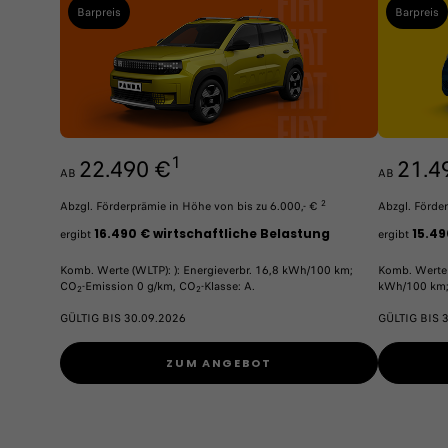
Barpreis
Barpreis
1
22.490 €
21.4
AB
AB
2
Abzgl. Förderprämie in Höhe von bis zu 6.000,- €
Abzgl. Förde
16.490 € wirtschaftliche Belastung
15.49
ergibt
ergibt
Komb. Werte (WLTP): ): Energieverbr. 16,8 kWh/100 km;
Komb. Werte 
CO
-Emission 0 g/km, CO
-Klasse: A.
kWh/100 km;
2
2
GÜLTIG BIS 30.09.2026
GÜLTIG BIS 
ZUM ANGEBOT