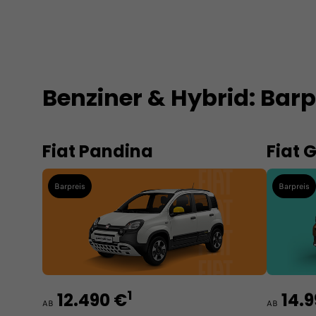
Benziner & Hybrid: Bar
Fiat Pandina
Fiat 
Barpreis
Barpreis
1
12.490 €
14.
AB
AB