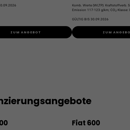
30.09.2026
Komb. Werte (WLTP): Kraftstoffverb. 5
Emission 117-123 g/km; CO
-Klasse: 
2
GÜLTIG BIS 30.09.2026
ZUM ANGEBOT
ZUM ANGEB
anzierungsangebote
500
Fiat 600​