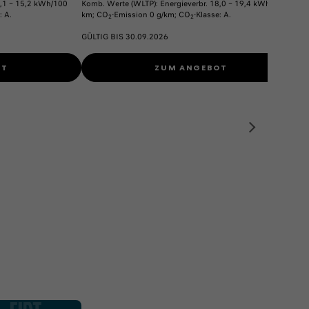
5,1 – 15,2 kWh/100
Komb. Werte (WLTP): Energieverbr. 18,0 – 19,4 kWh/100
: A.
km; CO
-Emission 0 g/km; CO
-Klasse: A.
2
2
GÜLTIG BIS 30.09.2026
OT
ZUM ANGEBOT