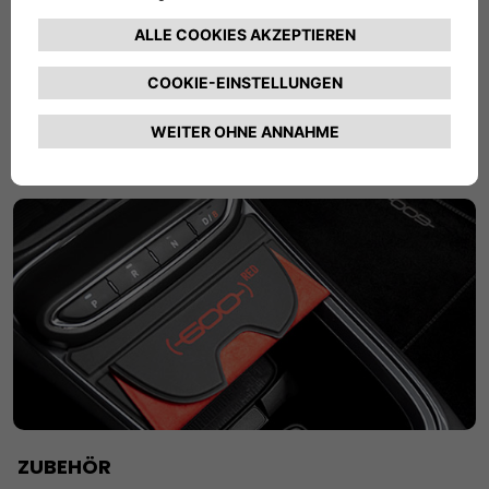
Nutze in deinem Fahrzeug die Annehmlichkeiten der sog.
Connected Services, d.h. mobile Datendienste, die nicht
nur nützlich sind sondern auch für mehr Sicherheit und
Spaß sorgen.
MEHR ERFAHREN
ZUBEHÖR