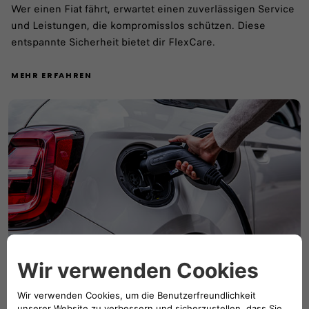
Wer einen Fiat fährt, erwartet einen zuverlässigen Service
und Leistungen, die kompromisslos schützen.​ Diese
entspannte Sicherheit bietet dir FlexCare.
MEHR ERFAHREN
LADEN
Einfach in der Handhabung, reibungslos zu bedienen und