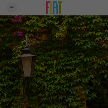
SkiptoContentText
Services
SkiptoNavigationText