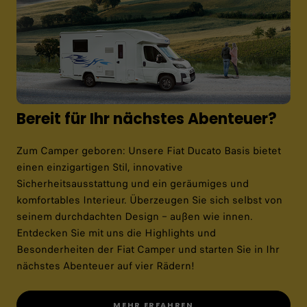
Bereit für Ihr nächstes Abenteuer?
Zum Camper geboren: Unsere Fiat Ducato Basis bietet
einen einzigartigen Stil, innovative
Sicherheitsausstattung und ein geräumiges und
komfortables Interieur. Überzeugen Sie sich selbst von
seinem durchdachten Design – außen wie innen.
Entdecken Sie mit uns die Highlights und
Besonderheiten der Fiat Camper und starten Sie in Ihr
nächstes Abenteuer auf vier Rädern!
MEHR ERFAHREN