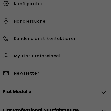
Konfigurator
Händlersuche
Kundendienst kontaktieren
My Fiat Professional
Newsletter
Fiat Modelle
Elektro
Fiat Professional Nutzfahrzeuge
Grizzly