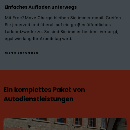
Einfaches Aufladen unterwegs
Mit Free2Move Charge bleiben Sie immer mobil. Greifen
Sie jederzeit und überall auf ein großes öffentliches
Ladenetzwerke zu. So sind Sie immer bestens versorgt,
egal wie lang Ihr Arbeitstag wird.
MEHR ERFAHREN
Ein komplettes Paket von
Autodienstleistungen