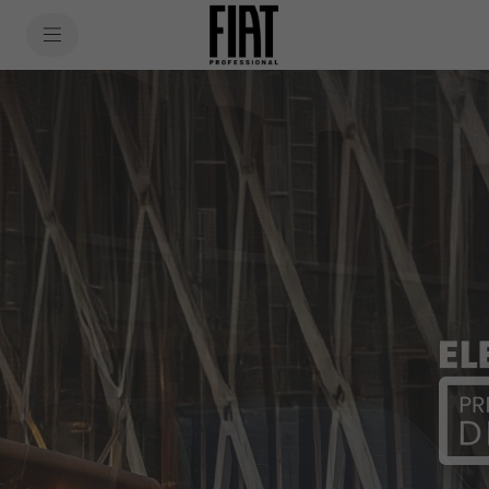
SkiptoContentText
Nutzfahrzeuge
SkiptoNavigationText