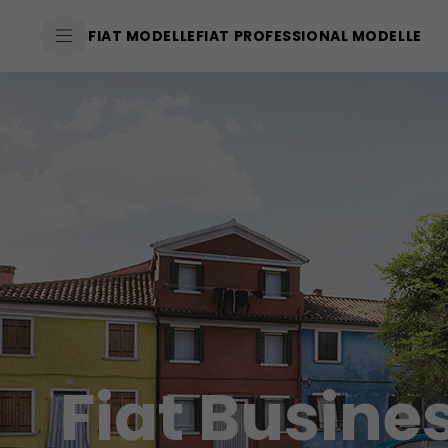
SkiptoContentText
FIAT MODELLE
FIAT PROFESSIONAL MODELLE
SkiptoNavigationText
Fiat Busin