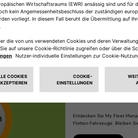
MY FLEET M
Entdecken Sie My Fleet Manag
Flotten-Fahrzeuge. Bleiben Si