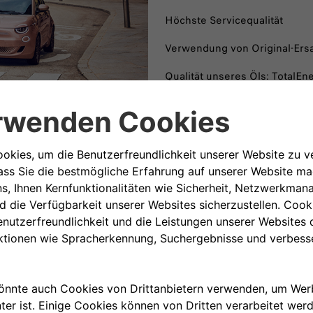
Höchste Servicequalität
Verwendung von Original-Ersat
Qualität unseres Öls: TotalEn
Achtung und Schonung der U