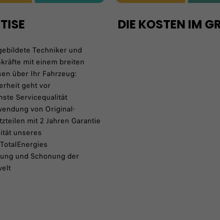
TISE
DIE KOSTEN IM GR
ebildete Techniker und
kräfte mit einem breiten
en über Ihr Fahrzeug:
erheit geht vor
ste Servicequalität
endung von Original-
tzteilen mit 2 Jahren Garantie
ität unseres
 TotalEnergies
tung und Schonung der
elt