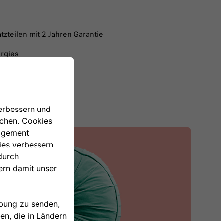
zteilen mit 2 Jahren Garantie
ergies
mwelt