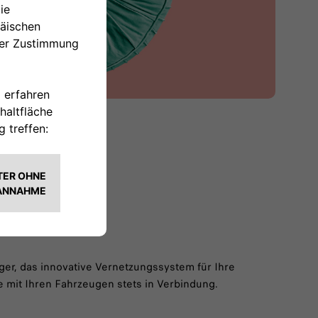
ANAGER
er, das innovative Vernetzungssystem für Ihre
e mit Ihren Fahrzeugen stets in Verbindung.