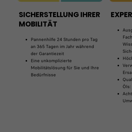
SICHERSTELLUNG IHRER
EXPER
MOBILITÄT
Ausg
Fach
Pannenhilfe 24 Stunden pro Tag
Wiss
an 365 Tagen im Jahr während
Sich
der Garantiezeit
Höch
Eine unkomplizierte
Verw
Mobilitätslösung für Sie und Ihre
Ersa
Bedürfnisse
Qual
Öls:
Ach
Umw