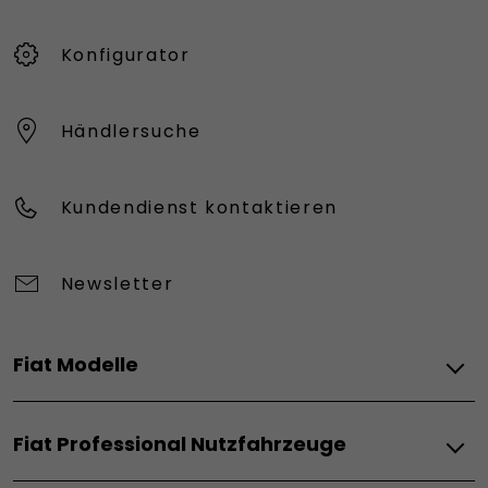
Konfigurator
Händlersuche
Kundendienst kontaktieren
Newsletter
Fiat Modelle
Elektro
Fiat Professional Nutzfahrzeuge
Grizzly
Grizzly Fastback