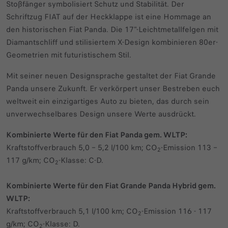
Stoßfänger symbolisiert Schutz und Stabilität. Der
Schriftzug FIAT auf der Heckklappe ist eine Hommage an
den historischen Fiat Panda. Die 17"-Leichtmetallfelgen mit
Diamantschliff und stilisiertem X-Design kombinieren 80er-
Geometrien mit futuristischem Stil.
Mit seiner neuen Designsprache gestaltet der Fiat Grande
Panda unsere Zukunft. Er verkörpert unser Bestreben euch
weltweit ein einzigartiges Auto zu bieten, das durch sein
unverwechselbares Design unsere Werte ausdrückt.
Kombinierte Werte für den Fiat Panda gem. WLTP:
Kraftstoffverbrauch 5,0 – 5,2 l/100 km; CO
-Emission 113 –
2
117 g/km; CO
-Klasse: C-D.
2
Kombinierte Werte für den Fiat Grande Panda Hybrid gem.
WLTP:
Kraftstoffverbrauch 5,1 l/100 km; CO
-Emission 116 - 117
2
g/km; CO
-Klasse: D.
2