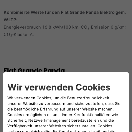
Kombinierte Werte für den Fiat Grande Panda Elektro gem.
WLTP:
Energieverbrauch 16,8 kWh/100 km; CO
-Emission 0 g/km;
2
CO
-Klasse: A.
2
Fiat Grande Panda