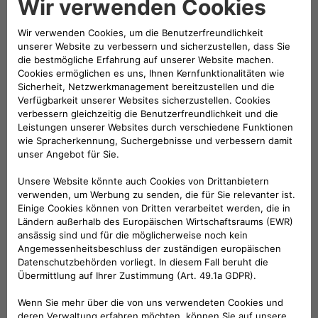
Hybrid sind die Wertstoffe aus rund 140 Getränkekartons
verarbeitet. Das verwendete Lapolen Ecotek ist an der
blauen Farbe zu erkennen. Bei genauerem Hinsehen wird
die Herkunft des umweltfreundlichen Materials deutlich:
Der Aluminiumanteil macht sich durch ein leichtes Glitzern
bemerkbar.
Die Ausstattungsversionen
Der Fiat Grande Panda Hybrid steht in den Varianten POP,
ICON und LA PRIMA zur Verfügung.
Bereits die Einstiegsversion Fiat Grande Panda Hybrid POP
ist umfangreich ausgestattet. Zum Serienumfang gehören
unter anderem elektronische Fahrerassistenzsysteme
(ADAS), manuelle Klimaanlage, das eDCT-Getriebe sowie
die elektrische Parkbremse. Das Kombiinstrument ist als
digitales 10-Zoll-Display (Bildschirmdiagonale 25,4
Zentimeter) ausgelegt.