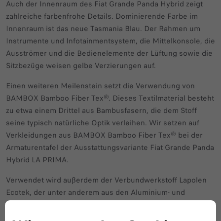
Auch der Innenraum des Fiat Grande Panda Hybrid zeigt
zahlreiche farbenfrohe Details. Dominierende Farbe im
Innenraum ist das neue Tasmania Blau. Der Rahmen um
Instrumente und Infotainmentsystem, die Mittelkonsole, die
Ausströmer und die Bedienelemente der Lüftung sowie die
Sitzbezüge weisen gelbe Verzierungen auf.
Einen weiteren Meilenstein setzt die Verwendung von
BAMBOX Bamboo Fiber Tex®. Dieses Textilmaterial besteht
zu etwa einem Drittel aus Bambusfasern, die dem Stoff
seine typisch natürliche Optik verleihen. Wir setzen auf
Verkleidungen aus BAMBOX Bamboo Fiber Tex® bei der
Armaturentafel der Ausstattungsvariante Fiat Grande Panda
Hybrid LA PRIMA.
Verwendet wird außerdem der Verbundwerkstoff Lapolen
Ecotek, der unter anderem aus den Aluminium- und
Kunststoffbestandteilen entsorgter Getränkekartons
hergestellt wird. Im Innenraum jedes Fiat Grande Panda