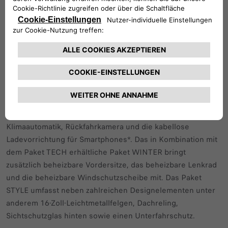
Der Fiat Grande Panda Hybrid ICON bringt serienmäßig
zusätzlich unter anderem einen 10,25-Zoll-Bildschirm
(Diagonale 26 Zentimeter) für das Infotainmentsystem,
sechs Lautsprecher sowie Scheinwerfer und Rückleuchten
in LED-Technologie mit.
Eine weitere Individualisierung ist mit Ausstattungspaketen
möglich. Das Paket TECH enthält die ins
Infotainmentsystem eingebundene Navigation,
Klimaautomatik, Rückfahrkamera und die kabellose
Ladevorrichtung für Smartphones*. Das in Kombination mit
dem Paket TECH erhältliche Paket WINTER bringt
zusätzlich beheizbare Vordersitze, das beheizbare Lenkrad
und die beheizbare Windschutzscheibe mit. Das Paket
STYLE umfasst neben zahlreichen Designelementen unter
anderem 16-Zoll-Leichtmetallfelgen, Dachreling,
Sichtschutzglas hinten sowie einen Unterfahrschutz.