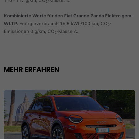
116 - 117 g/km; CO
-Klasse: D.
2
Kombinierte Werte für den Fiat Grande Panda Elektro gem.
WLTP:
Energieverbrauch 16,8 kWh/100 km; CO
-
2
Emissionen 0 g/km, CO
-Klasse A.
2
MEHR ERFAHREN