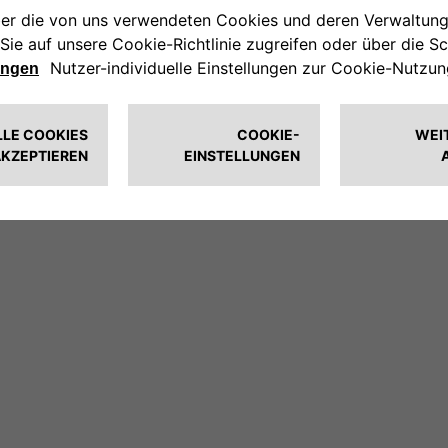
ändig wachsenden Netzwerks, das 29 europäische Länder abdec
ein Elektrofahrzeug stets bequem und schnell aufladen. In Deu
ation angeschlossen.​
ktisch, da sie schnellen Zugang zu Ladestationen garantiert –
 für Privatkunden kostenlos an.
e App kannst du ganz einfach öffentliche Ladestationen finde
Mit der gleichen App ist es ebenfalls möglich die Free2move 