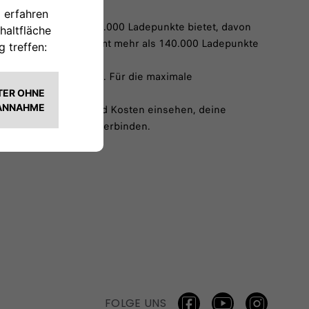
kt und mehr als 900.000 Ladepunkte bietet, davon
tschland sind insgesamt mehr als 140.000 Ladepunkte
 auch ohne Smartphone. Für die maximale
n, deren Leistung und Kosten einsehen, deine
Charge Wallboxen zu verbinden.
FOLGE UNS