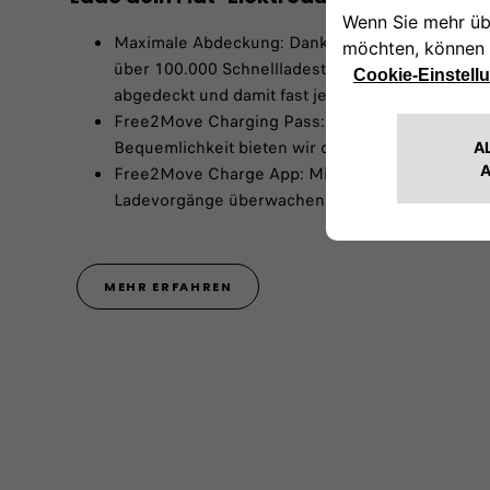
Maximale Abdeckung: Dank eines breiten und st
über 100.000 Schnellladestationen, kannst du d
abgedeckt und damit fast jede öffentliche Ladest
Free2Move Charging Pass: Die Ladekarte ist pra
Bequemlichkeit bieten wir dir den Charging Pass
Free2Move Charge App: Mit der Free2Move Charg
Ladevorgänge überwachen und direkt bezahlen. 
MEHR ERFAHREN