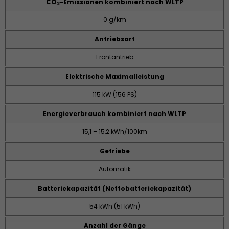
CO
-Emissionen kombiniert nach WLTP
2
0 g/km
Antriebsart
Frontantrieb
Elektrische Maximalleistung
115 kW (156 PS)
Energieverbrauch kombiniert nach WLTP
15,1 – 15,2 kWh/100km
Getriebe
Automatik
Batteriekapazität (Nettobatteriekapazität)
54 kWh (51 kWh)
Anzahl der Gänge