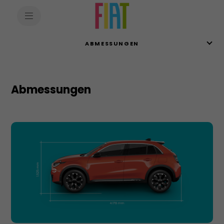
SkiptoContentText
SkiptoNavigationText
ABMESSUNGEN
Abmessungen