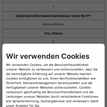
1
Elektrische Reichweite kombiniert nach WLTP *
Bis zu 409 km
​CO
-Klasse
2
A
Höchstgeschwindigkeit
150 km/h
Beschleunigung 0-100 km/h
9 Sek.
Onboard-Charger​
11 kW, dreiphasig
Schnellladung