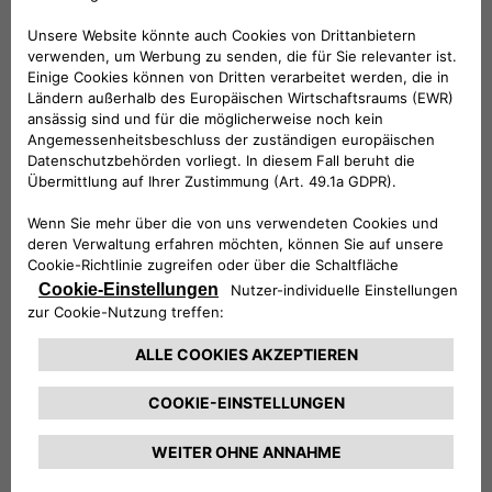
Mit bis zu 100 kW
Gesamtspannung
400 Volt
*Werte nach WLTP-Testverfahren. Die tatsächliche
Reichweite kann aufgrund zahlreicher Faktoren wie
Fahrstil, Route, Wetter und Straßenbedingungen sowie
Zustand, Gebrauch und Ausstattung des Fahrzeugs
variieren.​
Die Ladeleistung wird von mehreren Faktoren
beeinflusst und kann unter anderem je nach Art und
Leistung der Ladestation, der Außentemperatur, der