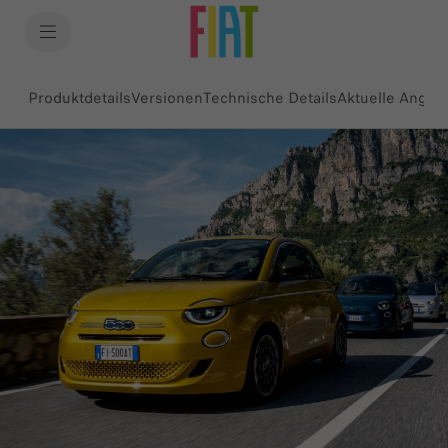
SkiptoContentText
SkiptoNavigationText
Produktdetails
Versionen
Technische Details
Aktuelle Angeb