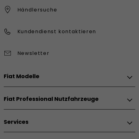
Händlersuche
Kundendienst kontaktieren
Newsletter
Fiat Modelle
Elektro
Fiat Professional Nutzfahrzeuge
Grizzly
Grizzly Fastback
Elektro
Grande Panda Elektro
Services
E-Ducato
Topolino
E-Doblo
600 Elektro
Services
E-Scudo
500 Elektro