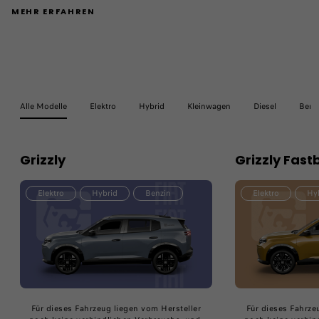
MEHR ERFAHREN
Alle Modelle
Elektro
Hybrid
Kleinwagen
Diesel
Benz
Grizzly
Grizzly Fast
Elektro
Hybrid
Benzin
Elektro
Hy
Für dieses Fahrzeug liegen vom Hersteller​
Für dieses Fahrzeu