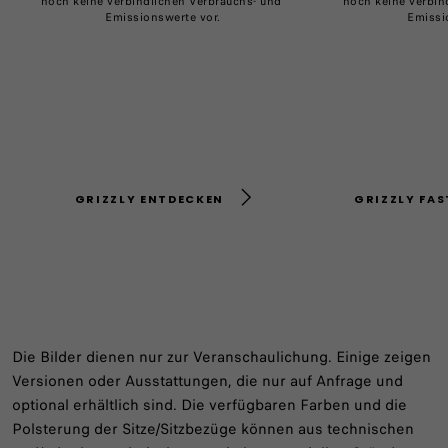
noch keine verbindlichen Verbrauchs- und ​
noch keine verbind
Emissionswerte vor.
Emissi
GRIZZLY ENTDECKEN
GRIZZLY FA
Die Bilder dienen nur zur Veranschaulichung. Einige zeigen
Versionen oder Ausstattungen, die nur auf Anfrage und
optional erhältlich sind. Die verfügbaren Farben und die
Polsterung der Sitze/Sitzbezüge können aus technischen