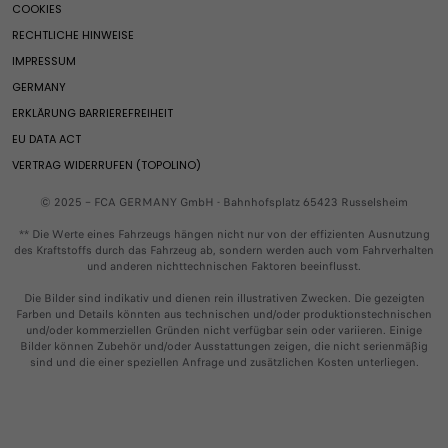
Umbaupartner
COOKIES
Merchandising
Fiat Professional Assistance
Service-Checks
Grizzly
Gebrauchtwagensuche
RECHTLICHE HINWEISE
Sonderserie RED
Glas Service
Grizzly Fastback
Service & Konnektivität
IMPRESSUM
Fiat Autonomy
Sonderkulanz für 1.5 BlueHDi-Dieselmotoren
Grande Panda Benziner​
GERMANY
Casa Fiat
Serviceinformationen 1.5 BlueHDi-Diesel Motoren
600 Benziner​
Exklusive Services
Ehemalige Modelle
ERKLÄRUNG BARRIEREFREIHEIT
600 Street
Connected Services
SERVICE & KONNEKTIVITÄT
Fiat Club
EU DATA ACT
600 Sport
Rettungsdatenblätter
Newsletter
VERTRAG WIDERRUFEN (TOPOLINO)
Qubo L
Exklusive Services
Teile & Zubehör
VideoCheck
© 2025 – FCA GERMANY GmbH - Bahnhofsplatz 65423 Russelsheim
Fiat Professional
Connected Services
Zubehör
** Die Werte eines Fahrzeugs hängen nicht nur von der effizienten Ausnutzung
Ehemalige Modelle
Rettungsdatenblätter
des Kraftstoffs durch das Fahrzeug ab, sondern werden auch vom Fahrverhalten
Ersatzteile
und anderen nichttechnischen Faktoren beeinflusst.​
Newsletter
Räder & Reifen
TEILE & ZUBEHÖR
Die Bilder sind indikativ und dienen rein illustrativen Zwecken. Die gezeigten
Zubehör und Umbauten für Fiat Professional Nutzfahrzeuge
Farben und Details könnten aus technischen und/oder produktionstechnischen
Ersatzteile
und/oder kommerziellen Gründen nicht verfügbar sein oder variieren. Einige
Bilder können Zubehör und/oder Ausstattungen zeigen, die nicht serienmäßig
Zubehör
sind und die einer speziellen Anfrage und zusätzlichen Kosten unterliegen.
Händler kontaktieren
Online kaufen
Reifen