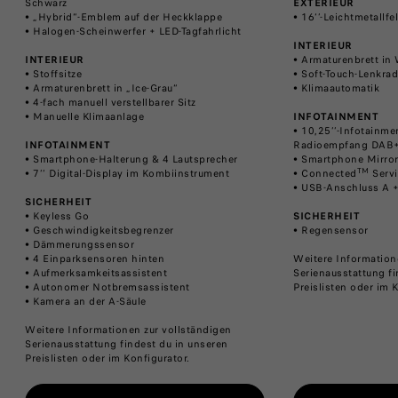
Schwarz
EXTERIEUR
• „Hybrid“-Emblem auf der Heckklappe
• 16‘’-Leichtmetallfe
• Halogen-Scheinwerfer + LED-Tagfahrlicht
INTERIEUR
INTERIEUR
• Armaturenbrett in 
• Stoffsitze
• Soft-Touch-Lenkra
• Armaturenbrett in „Ice-Grau“
• Klimaautomatik
• 4-fach manuell verstellbarer Sitz
• Manuelle Klimaanlage
INFOTAINMENT
• 10,25’’-Infotainme
INFOTAINMENT
Radioempfang DAB+ 
• Smartphone-Halterung & 4 Lautsprecher
• Smartphone Mirro
TM
• 7’’ Digital-Display im Kombiinstrument
• Connected
Servi
• USB-Anschluss A 
SICHERHEIT
• Keyless Go
SICHERHEIT
• Geschwindigkeitsbegrenzer
• Regensensor
• Dämmerungssensor
• 4 Einparksensoren hinten
Weitere Information
• Aufmerksamkeitsassistent​
Serienausstattung fi
• Autonomer Notbremsassistent​
Preislisten oder im 
• Kamera an der A-Säule
Weitere Informationen zur vollständigen
Serienausstattung findest du in unseren
Preislisten oder im Konfigurator.