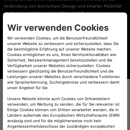
Verbindung von ikonischem Design und smarter Mobilität
ist die Launch-Edition Fiat 500 Hybrid Torino nicht nur ein
Fortbewegungsmittel, er ist eine Lebensart.
Kombinierte Werte gem. WLTP:
Kraftstoffverbrauch 5,3
l/100 km; CO
-Emission 120 g/km; CO
-Klasse: D.
2
2
MEHR ERFAHREN
Der schnellste Weg zu deinem neuen
500 Hybrid