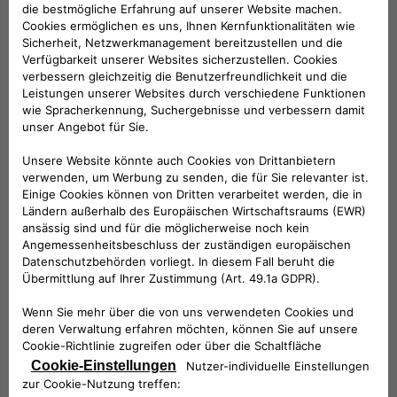
Kombinierte Werte gem. WLTP:
Kraftstoffverbrauch 5,1 –
5,2​ l/100 km; CO
-Emissionen 113-117 g/km; CO
-Klasse: D.
2
2
Mehr erfahren