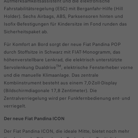
Aufmerksamkeitsassistent und die elektronische
Fahrstabilitätsregelung (ESC) mit Berganfahr-Hilfe (Hill
Holder). Sechs Airbags, ABS, Parksensoren hinten und
Isofix-Befestigungen für Kindersitze im Fond runden das
Sicherheitspaket ab.
Für Komfort an Bord sorgt der neue Fiat Pandina POP
durch Stoffsitze in Schwarz mit FIAT-Monogramm, das
höhenverstellbare Lenkrad, die elektrisch unterstützte
TM
Servolenkung Dualdrive
, elektrische Fensterheber vorne
und die manuelle Klimaanlage. Das zentrale
Kombiinstrument besteht aus einem 7,0-Zoll-Display
(Bildschirmdiagonale 17,8 Zentimeter). Die
Zentralverriegelung wird per Funkfernbedienung ent- und
verriegelt.
Der neue Fiat Pandina ICON
Der Fiat Pandina ICON, die ideale Mitte, bietet noch mehr