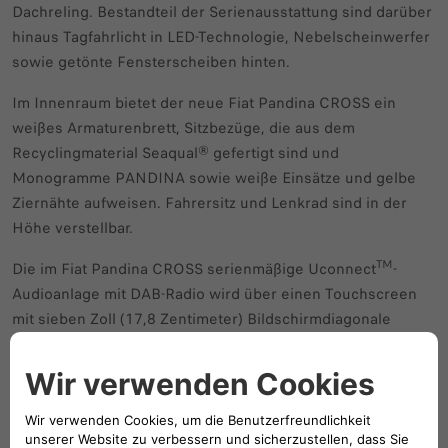
Dachreling. Bestandteil der Serienausstattung sind darüber
hinaus Tagfahrlicht in LED-Technologie, Nebelscheinwerfer
sowie getönte Fensterscheiben hinten.
Im Innenraum bietet der neue Fiat Pandina CROSS ein
weißes Armaturenbrett, Sitzbezüge, die aus dem
Recyclingmaterial Seaqual® gefertigt sind und
Monogramme PANDINA sowie weiße Einsätze und gelbe
Ziernähte aufweisen. Fahrersitz und Lenkrad sind in der
Höhe verstellbar.
TM
Die im Fiat Pandina CROSS serienmäßige Uconnect
-
Audioanlage mit DAB-Radio wird über einen Touchscreen
mit sieben Zoll (17,8 Zentimeter) Bildschirmdiagonale
gesteuert. Die Serienausstattung ist außerdem erweitert
um Leder-Multifunktionslenkrad sowie Licht- und
Regensensor.