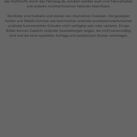
des Kraftstoffs durch das Fahrzeug ab, sondern werden auch vom Fahrverhalten
Ersatzteile
und anderen nichttechnischen Faktoren beeinflusst.​
Newsletter
Räder & Reifen
TEILE & ZUBEHÖR
Die Bilder sind indikativ und dienen rein illustrativen Zwecken. Die gezeigten
Zubehör und Umbauten für Fiat Professional Nutzfahrzeuge
Farben und Details könnten aus technischen und/oder produktionstechnischen
Ersatzteile
und/oder kommerziellen Gründen nicht verfügbar sein oder variieren. Einige
Bilder können Zubehör und/oder Ausstattungen zeigen, die nicht serienmäßig
Zubehör
sind und die einer speziellen Anfrage und zusätzlichen Kosten unterliegen.
Händler kontaktieren
Online kaufen
Reifen